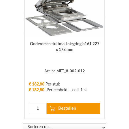
Onderdelen sluitmal inlegring b161 227
x 178 mm
Art. nr.
MET_8-002-012
€ 182,80
Per stuk
€ 182,80
Per eenheid - colli 1 st