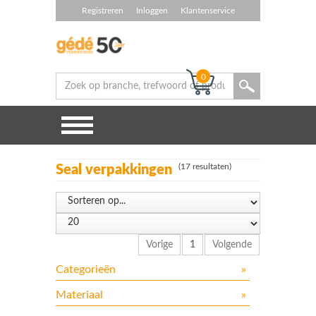
Registreren
Inloggen
Klantenservice
0
(17 resultaten)
Seal verpakkingen
Vorige
1
Volgende
Categorieën
»
Bak en deksels
Materiaal
»
Biologisch