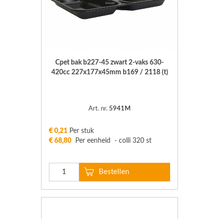
Cpet bak b227-45 zwart 2-vaks 630-
420cc 227x177x45mm b169 / 2118 (t)
Art. nr.
5941M
€ 0,21
Per stuk
€ 68,80
Per eenheid - colli 320 st