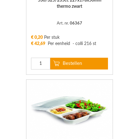
530/325/235cc 227x178x50mm
thermo zwart
Art. nr.
06367
€ 0,20
Per stuk
€ 42,69
Per eenheid - colli 216 st