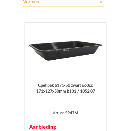
Vormen
»
Inlegring
Cpet bak b171-50 zwart 660cc
171x127x50mm b101 / 1052.07
Art. nr.
5947M
Aanbieding