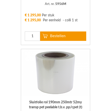
Art. nr.
5956M
€ 1 295,00
Per stuk
€ 1 295,00
Per eenheid - colli 1 st
Sluitfolie rol 190mm 250mtr 52my
transp pet peelable t.b.v. pp/cpet (t)